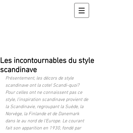
Les incontournables du style
scandinave
Présentement, les décors de style 
scandinave ont la cote! Scandi-quoi? 
Pour celles ont ne connaissent pas ce 
style, l’inspiration scandinave provient de 
la Scandinavie, regroupant la Suède, la 
Norvège, la Finlande et de Danemark 
dans le au nord de l’Europe. Le courant 
fait son apparition en 1930, fondé par 