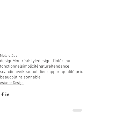
Mots-clés :
design
Montréal
style
design d'intérieur
fonctionnel
simplicité
naturel
tendance
scandinave
ikea
quotidien
rapport qualité prix
beau
coût raisonnable
Astuces Design