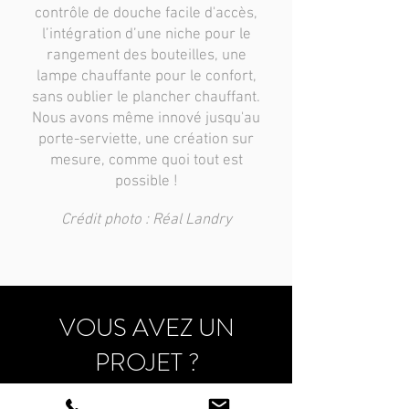
contrôle de douche facile d'accès,
l’intégration d’une niche pour le
rangement des bouteilles, une
lampe chauffante pour le confort,
sans oublier le plancher chauffant.
Nous avons même innové jusqu'au
porte-serviette, une création sur
mesure, comme quoi tout est
possible !
Crédit photo : Réal Landry
VOUS AVEZ UN
PROJET ?
CONTACTEZ-NOUS