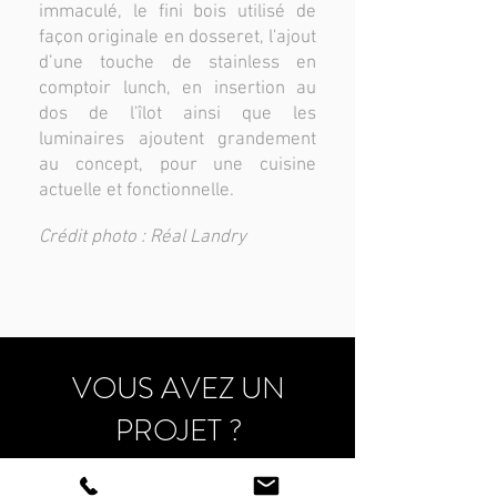
immaculé, le fini bois utilisé de
façon originale en dosseret, l'ajout
d’une touche de stainless en
comptoir lunch, en insertion au
dos de l'îlot ainsi que les
luminaires ajoutent grandement
au concept, pour une cuisine
actuelle et fonctionnelle.
Crédit photo : Réal Landry
VOUS AVEZ UN
PROJET ?
CONTACTEZ-NOUS